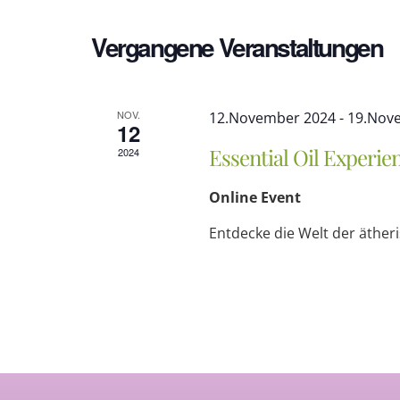
und
Vergangene Veranstaltungen
Ansichten,
NOV.
12.November 2024
-
19.Nov
12
Essential Oil Experi
2024
Navigation
Online Event
Entdecke die Welt der ätheri