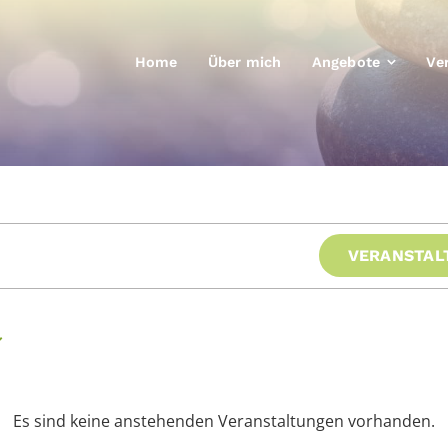
Home
Über mich
Angebote
Ve
VERANSTAL
gen
Es sind keine anstehenden Veranstaltungen vorhanden.