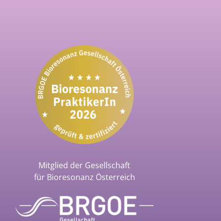
Mitglied der Gesellschaft
für Bioresonanz Österreich