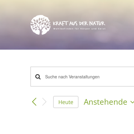
Zum
Inhalt
springen
Veranstaltun
Bitte
Schlüsselwort
eingeben.
Anstehende
Suche
Heute
nach
Suche
Datum
Veranstaltungen
wählen.
Schlüsselwort.