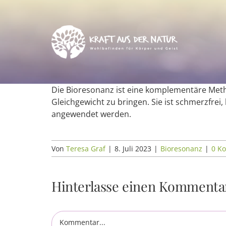
Zum
Inhalt
springen
Die Bioresonanz ist eine komplementäre Metho
Gleichgewicht zu bringen. Sie ist schmerzfre
angewendet werden.
Von
Teresa Graf
|
8. Juli 2023
|
Bioresonanz
|
0 K
Hinterlasse einen Kommenta
Kommentar