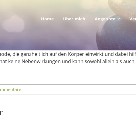
Home
Über mich
Angebote
Ve
de, die ganzheitlich auf den Körper einwirkt und dabei hil
i, hat keine Nebenwirkungen und kann sowohl allein als auc
ommentare
r